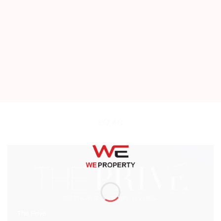
DỰ ÁN
The Prive