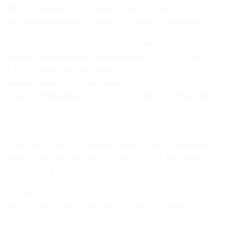
klasyczne automaty, takie jak Fruit Machine, oraz
nowoczesne gry z zaawansowaną grafiką i dźwiękiem.
Jeśli szukasz wyzwań, https://www.mafia-
casino.info.pl/aplikacja oferuje także gry z jackpotami,
które pozwalają na wygranie dużych nagród. Warto
również sprawdzić https://www.mafia-
casino.info.pl/aplikacja casino app, która umożliwia grę na
urządzeniach mobilnych.
W https://www.mafia-casino.info.pl/aplikacja casino online
znajdziesz także gry stołowe, takie jak ruletka, blackjack i
poker. Te gry są idealne dla graczy, którzy lubią strategię i
rywalizację z innymi graczami.
Oto kilka przykładów popularnych automatów do gier w
https://www.mafia-casino.info.pl/aplikacja casino: