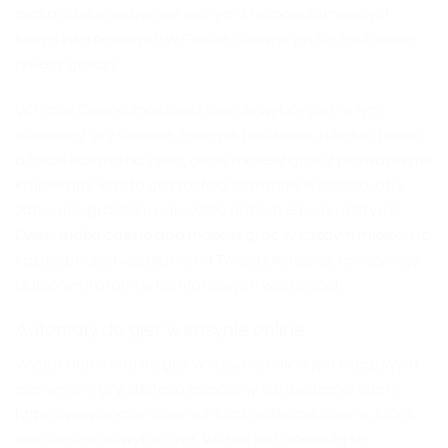
mafia casino online jest jednym z najpopularniejszych
kasyn internetowych w Polsce, cieszącym się zaufaniem
tysięcy graczy.
W Mafia Casino znajdziesz szeroki wybór gier, w tym
automaty, gry stołowe, takie jak blackjack, ruletka i poker,
a także kasyno na żywo, gdzie możesz grać z prawdziwymi
krupierami. Każda gra została starannie wybrana, aby
zapewnić graczom najwyższy poziom emocji i rozrywki.
Dzięki mafia casino app możesz grać w każdym miejscu i o
każdej porze, niezależnie od Twojej lokalizacji, i cieszyć się
ulubionymi grami w komfortowych warunkach.
Automaty do gier w kasynie online
Wybór automatu do gier w kasynie online jest kluczowym
elementem gry, dlatego zalecamy sprawdzenie oferty
https://www.mafia-casino.info.pl/aplikacja casino, która
oferuje szeroki wybór gier. Wśród nich znajdują się