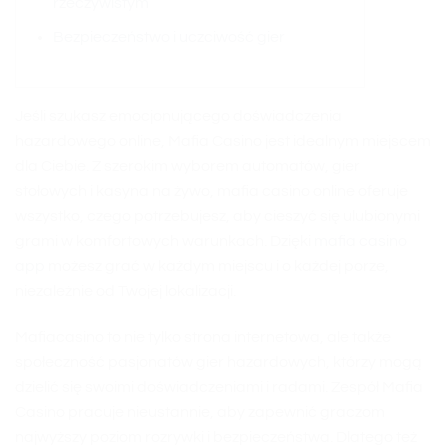
rzeczywistym
Bezpieczeństwo i uczciwość gier
Jeśli szukasz emocjonującego doświadczenia
hazardowego online, Mafia Casino jest idealnym miejscem
dla Ciebie. Z szerokim wyborem automatów, gier
stołowych i kasyna na żywo, mafia casino online oferuje
wszystko, czego potrzebujesz, aby cieszyć się ulubionymi
grami w komfortowych warunkach. Dzięki
mafia casino
app
możesz grać w każdym miejscu i o każdej porze,
niezależnie od Twojej lokalizacji.
Mafiacasino to nie tylko strona internetowa, ale także
społeczność pasjonatów gier hazardowych, którzy mogą
dzielić się swoimi doświadczeniami i radami. Zespół Mafia
Casino pracuje nieustannie, aby zapewnić graczom
najwyższy poziom rozrywki i bezpieczeństwa. Dlatego też