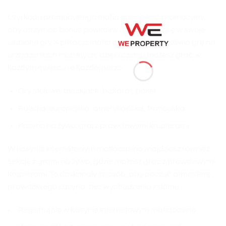
Użyj kodu promocyjnego mafia casino kod promocyjny,
aby otrzymać bonus powitalny i rozpocząć grę w swoje
ulubione gry. Aplikacja mafia casino app umożliwia grę na
urządzeniach mobilnych, dzięki czemu możesz grać w
każdym miejscu i o każdej porze.
Gry stołowe: blackjack, bakarat, poker
Ruletka: europejska, amerykańska, francuska
Kasyno na żywo: graj z prawdziwymi krupierami
W kasynie internetowym mafiacasino znajdziesz również
sekcję z grami na żywo, gdzie możesz grać z prawdziwymi
krupierami. To doskonały sposób, aby poczuć atmosferę
prawdziwego kasyna, bez wychodzenia z domu.
Rejestruj się w kasynie internetowym mafiacasino