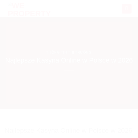
Bỏ
qua
nội
dung
THÔNG TIN THỊ TRƯỜNG
Najlepsze Kasyna Online w Polsce w 2026
Najlepsze Kasyna Online w Polsce w 2026