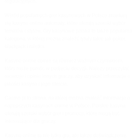
regulacyjnych.
Wśród popularnych gier kasynowych w Polsce znajdują
się kasyno online automaty, które oferują szeroki wybór
tematów i stylów. Gry kasynowe polska to także popularna
kategoria, w której można znaleźć tytuły takie jak poker,
blackjack i ruletka.
Kasyno online opinie są również ważnym czynnikiem,
który może pomóc w podjęciu decyzji. Należy przeczytać
recenzje i opinie innych graczy, aby uzyskać informacje o
jakości kasyna i jego ofercie.
Casino pl to strona, na której można znaleźć informacje o
najlepszych kasynach online w Polsce. Polskie kasyna
oferują szeroki wybór gier i promocji, które mogą być
interesujące dla graczy.
Kasyno online to nie tylko gra, ale także doświadczenie.