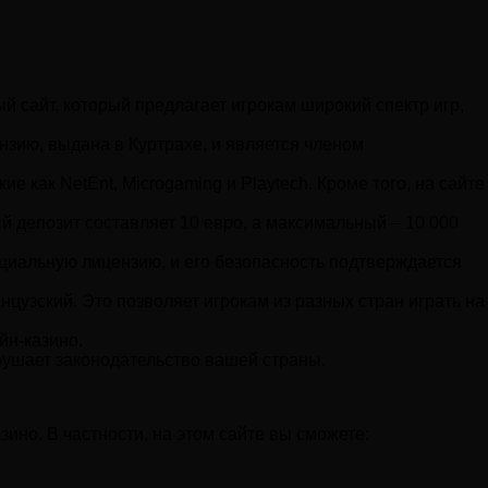
й сайт, который предлагает игрокам широкий спектр игр,
нзию, выдана в Куртрахе, и является членом
е как NetEnt, Microgaming и Playtech. Кроме того, на сайте
ный депозит составляет 10 евро, а максимальный – 10 000
ициальную лицензию, и его безопасность подтверждается
нцузский. Это позволяет игрокам из разных стран играть на
йн-казино.
арушает законодательство вашей страны.
но. В частности, на этом сайте вы сможете: